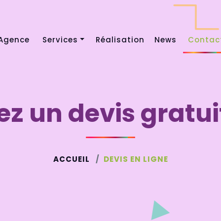
Agence
Services
Réalisation
News
Contac
Création site web
Création graphique
 un devis gratuit
Community Management
Maintenance site web
ACCUEIL
DEVIS EN LIGNE
Référencement web
Hébergement web